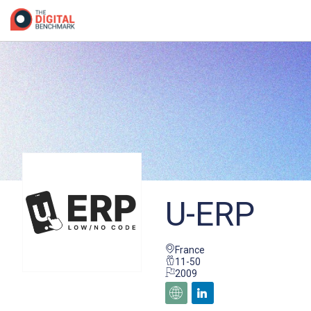
/*
U-ERP
France
11-50
2009