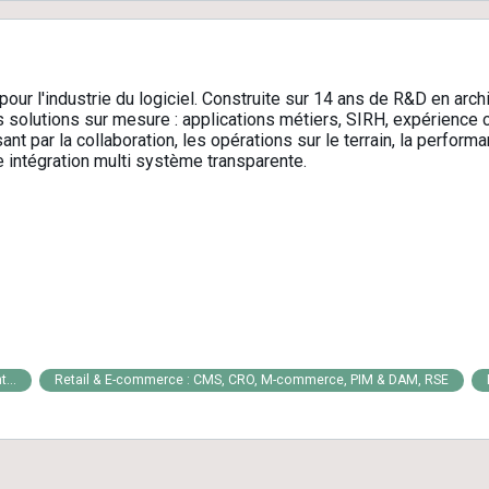
 pour l'industrie du logiciel. Construite sur 14 ans de R&D en ar
 solutions sur mesure : applications métiers, SIRH, expérience cl
nt par la collaboration, les opérations sur le terrain, la perform
e intégration multi système transparente.
...
Retail & E-commerce : CMS, CRO, M-commerce, PIM & DAM, RSE