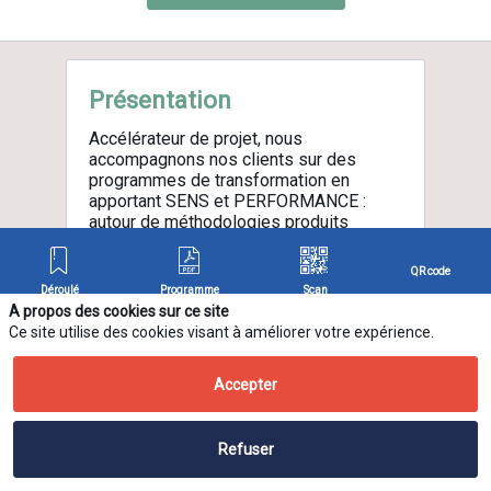
Présentation
Accélérateur de projet, nous
accompagnons nos clients sur des
programmes de transformation en
apportant SENS et PERFORMANCE :
autour de méthodologies produits
issues du design et orientées résultat,
nous co-créons avec nos clients en les
QR code
accompagnant dans toutes les étapes
Déroulé
Programme
Scan
de leurs projets, jusqu’à l’autonomie.
A propos des cookies sur ce site
Ce site utilise des cookies visant à améliorer votre expérience.
STRATÉGIE & PRODUCT MANAGEMENT
SERVICE & PRODUCT DESIGN
Accepter
INGÉNIERIE IT & DELIVERY
DATA & DIGITAL PERFORMANCE
Refuser