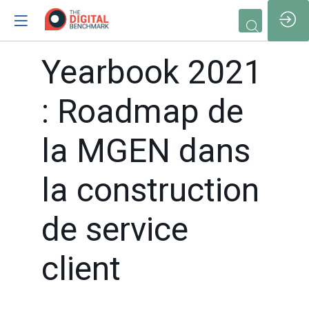
/*
Yearbook 2021
: Roadmap de
la MGEN dans
la construction
de service
Vous devez être insc
et connecté pour
client
accéder à cette
fonctionnalité
Inscrivez-vous