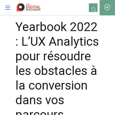
/*
Yearbook 2022
: L’UX Analytics
pour résoudre
les obstacles à
la conversion
dans vos
Vous devez être insc
et connecté pour
parcours
accéder à cette