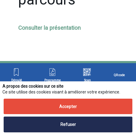
fonctionnalité
Inscrivez-vous
Consulter la présentation
Déja inscrit ?
Connectez-vous po
personnaliser votr
experience !
Connectez-vous
Espace Partenaire
QR code
Déroulé
Programme
Scan
A propos des cookies sur ce site
Ce site utilise des cookies visant à améliorer votre expérience.
Conditions générales de participation
Avec 660 sociétés
adhérentes, soit plus
Accepter
de 110000
professionnels
Média
actifs, l’EBG
Refuser
constitue depuis 20
ans le principal think-